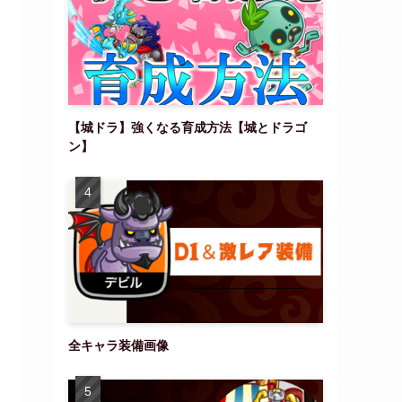
【城ドラ】強くなる育成方法【城とドラゴ
ン】
全キャラ装備画像