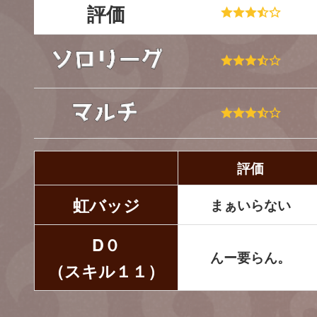
評価
評価
虹バッジ
まぁいらない
D０
んー要らん。
（スキル１１）