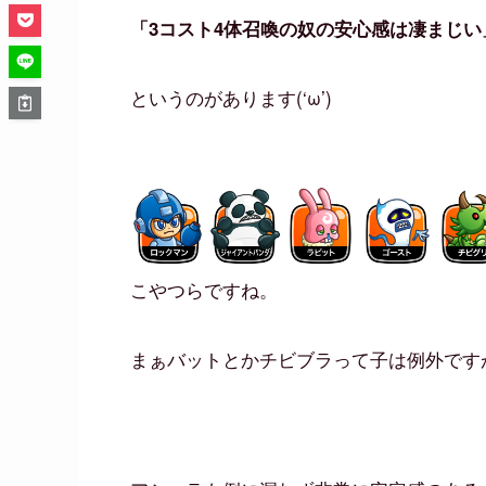
「3コスト4体召喚の奴の安心感は凄まじい
というのがあります(‘ω’)
こやつらですね。
まぁバットとかチビブラって子は例外です