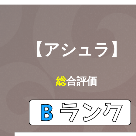
【アシュラ】
総
合評価