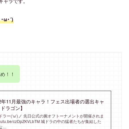
キャラです。
ω･´)
すめ！！
22年11月最強のキャラ！フェス出場者の選出キャ
とドラゴン】
ラー(‘ω’)ノ 先日公式の腕オフトーナメントが開催されま
/youtu.be/czDpZKVLbTM 城ドラの中の猛者たちが集結した
な…