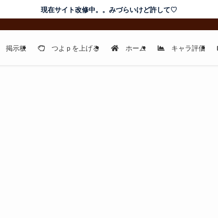
現在サイト改修中。。みづらいけど許して♡
掲示板
つよｐを上げる
ホーム
キャラ評価