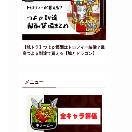
【城ドラ】つよｐ報酬はトロフィー装備？最
高つよｐ到達で貰える【城とドラゴン】
メニュー