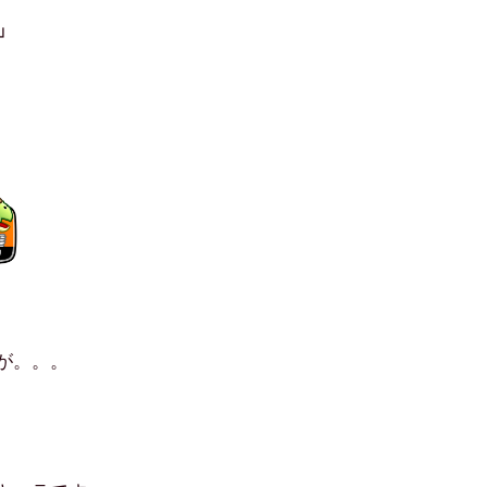
」
が。。。