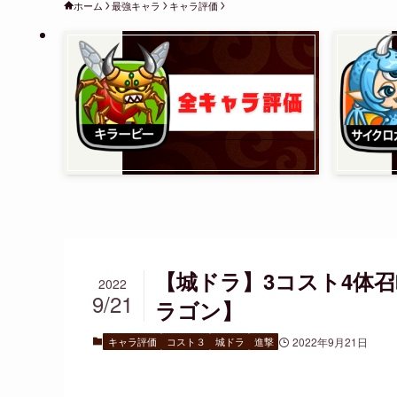
ホーム
最強キャラ
キャラ評価
【城ドラ】3コスト4体
2022
9/21
ラゴン】
キャラ評価
コスト３
城ドラ
進撃
2022年9月21日