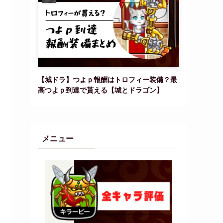
【城ドラ】つよｐ報酬はトロフィー装備？最
高つよｐ到達で貰える【城とドラゴン】
メニュー