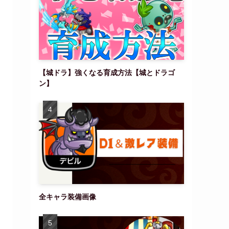
【城ドラ】強くなる育成方法【城とドラゴ
ン】
全キャラ装備画像