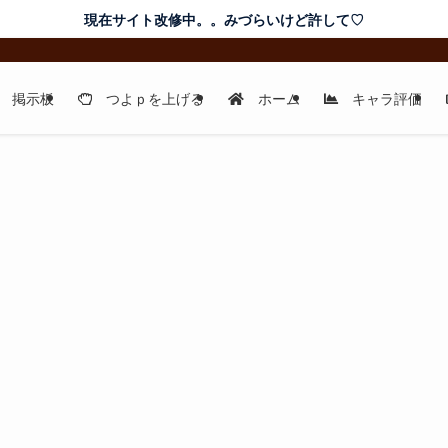
現在サイト改修中。。みづらいけど許して♡
掲示板
つよｐを上げる
ホーム
キャラ評価