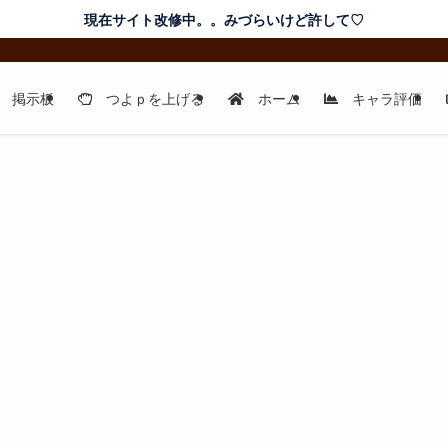
現在サイト改修中。。みづらいけど許して♡
掲示板
つよｐを上げる
ホーム
キャラ評価