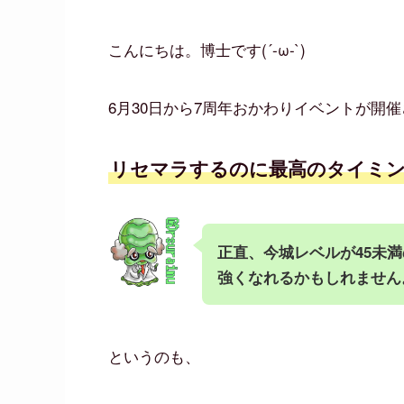
こんにちは。博士です(´-ω-`)
6月30日から7周年おかわりイベントが開
リセマラするのに最高のタイミ
正直、今城レベルが45未
強くなれるかもしれません
というのも、