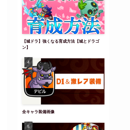
【城ドラ】強くなる育成方法【城とドラゴ
ン】
全キャラ装備画像