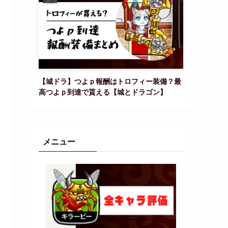
【城ドラ】つよｐ報酬はトロフィー装備？最
高つよｐ到達で貰える【城とドラゴン】
メニュー