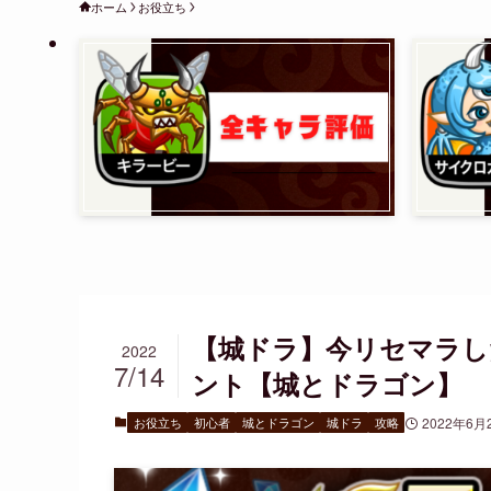
ホーム
お役立ち
【城ドラ】今リセマラし
2022
7/14
ント【城とドラゴン】
お役立ち
初心者
城とドラゴン
城ドラ
攻略
2022年6月