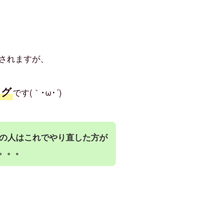
催されますが、
ング
です(｀･ω･´)
満の人はこれでやり直した方が
。。。