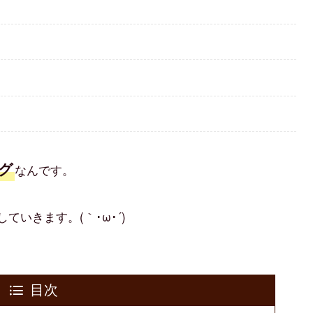
グ
なんです。
いきます。(｀･ω･´)
目次