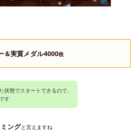
＆実質メダル4000
枚
た状態でスタートできるので、
です
イミング
と言えますね