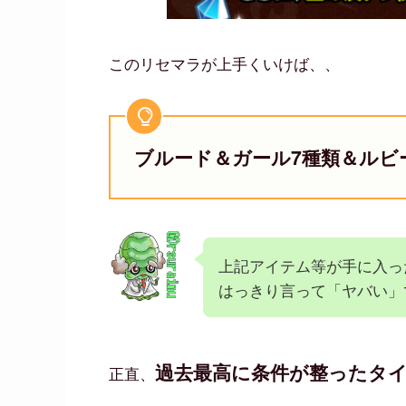
このリセマラが上手くいけば、、
ブルード＆ガール7種類＆ルビー
上記アイテム等が手に入っ
はっきり言って「ヤバい」
過去最高に条件が整ったタ
正直、