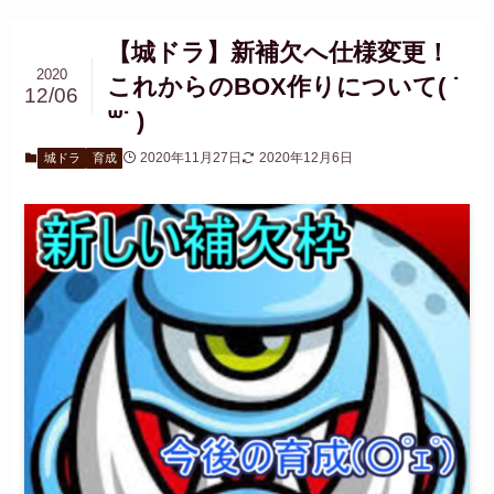
【城ドラ】新補欠へ仕様変更！
2020
これからのBOX作りについて‪( ˙
12/06
꒳​˙ )
2020年11月27日
2020年12月6日
城ドラ
育成