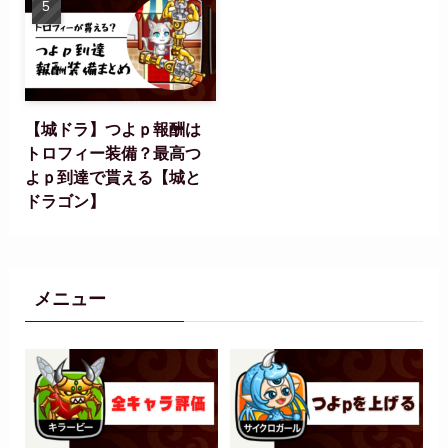
【城ドラ】つよｐ報酬は
トロフィー装備？最高つ
よｐ到達で貰える【城と
ドラゴン】
メニュー