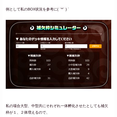
例として私のBOX状況を参考に( ˊ꒳ˋ ) ᐝ
私の場合大型、中型共にそれぞれ一体孵化させたとしても補欠
枠が１、２体増えるので、