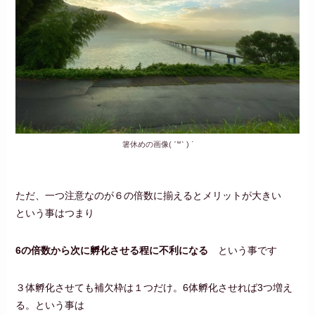
箸休めの画像( ˊ꒳ˋ ) ᐝ
ただ、一つ注意なのが６の倍数に揃えるとメリットが大きい
という事はつまり
6の倍数から次に孵化させる程に不利になる
という事です
３体孵化させても補欠枠は１つだけ。6体孵化させれば3つ増え
る。という事は