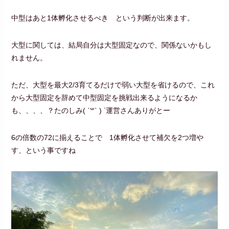
中型はあと1体孵化させるべき という判断が出来ます。
大型に関しては、結局自分は大型固定なので、関係ないかもし
れません。
ただ、大型を最大2/3育てるだけで弱い大型を省けるので、これ
から大型固定を辞めて中型固定を挑戦出来るようになるか
も、、、、？たのしみ( ˊ꒳ˋ ) ᐝ運営さんありがとー
6の倍数の72に揃えることで 1体孵化させて補欠を2つ増や
す、という事ですね