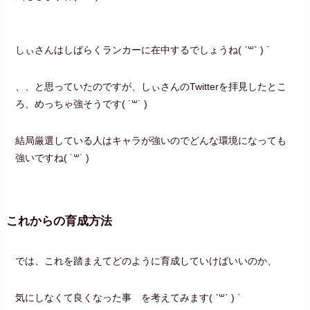
しぃさんはしばらくランカーに在中するでしょうね( ˊ꒳ˋ ) ᐝ
、、と思っていたのですが、しぃさんのTwitterを拝見したとこ
ろ、めっちゃ強そうです‪( ˙꒳​˙ )
結局厳選している人はキャラが強いのでどんな環境になっても
強いですね‪( ˙꒳​˙ )
これからの育成方法
では、これを踏まえてどのように育成していけばいいのか、
気にしなくて良くなった事 を考えてみます( ˊ꒳ˋ ) ᐝ