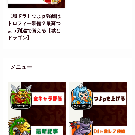
【城ドラ】つよｐ報酬は
トロフィー装備？最高つ
よｐ到達で貰える【城と
ドラゴン】
メニュー