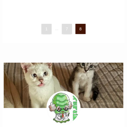
1
...
7
8