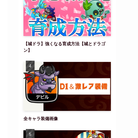
【城ドラ】強くなる育成方法【城とドラゴ
ン】
全キャラ装備画像