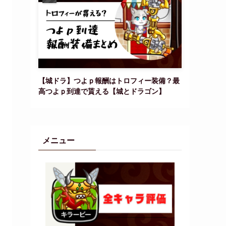
【城ドラ】つよｐ報酬はトロフィー装備？最
高つよｐ到達で貰える【城とドラゴン】
メニュー