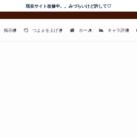
現在サイト改修中。。みづらいけど許して♡
掲示板
つよｐを上げる
ホーム
キャラ評価