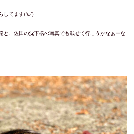
てます(‘ω’)
達と、佐田の沈下橋の写真でも載せて行こうかなぁーな